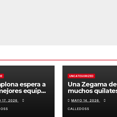
RE
UNCATEGORIZED
plona espera a
Una Zegama de
mejores equipos
muchos quilate
a Liga Joma e
 17, 2026
MAYO 14, 2026
drola
DOSS
CALLEDOSS