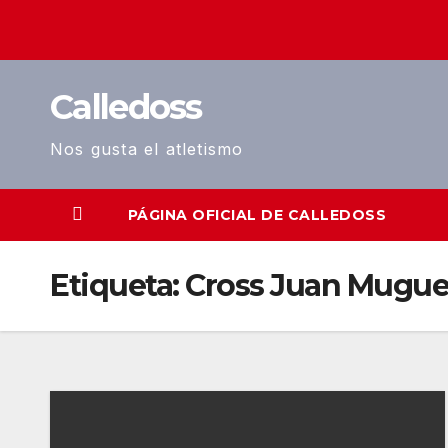
Saltar
al
contenido
Calledoss
Nos gusta el atletismo
PÁGINA OFICIAL DE CALLEDOSS
Etiqueta:
Cross Juan Mugue