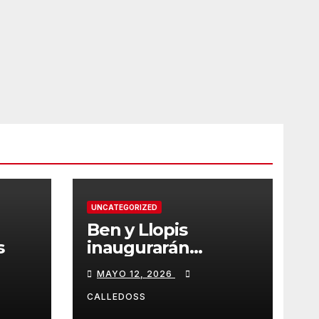
UNCATEGORIZED
Ben y Llopis
s
inaugurarán
temporada de
MAYO 12, 2026
Diamond
CALLEDOSS