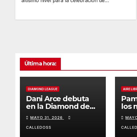
altísimo nivel para la celebración de…
Última hora:
DIAMOND LEAGUE
AIRE LIB
Dani Arce debuta
Pam
en la Diamond de
los 
Rabat
de l
MAYO 31, 2026
MAYO
Iber
CALLEDOSS
CALLE