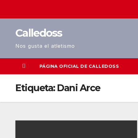
Saltar
al
contenido
Calledoss
Nos gusta el atletismo
PÁGINA OFICIAL DE CALLEDOSS
Etiqueta:
Dani Arce