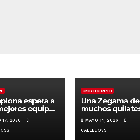
RE
UNCATEGORIZED
plona espera a
Una Zegama de
mejores equipos
muchos quilate
a Liga Joma e
 17, 2026
MAYO 14, 2026
drola
DOSS
CALLEDOSS