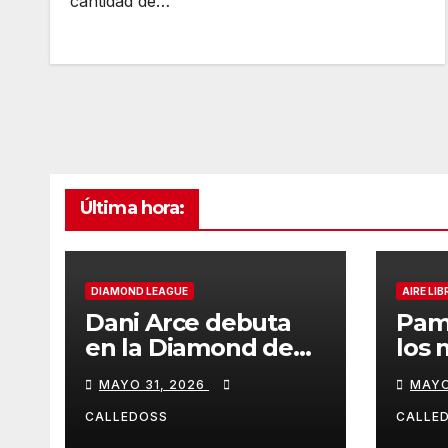
cantidad de…
Última hora:
DIAMOND LEAGUE
AIRE LIB
Dani Arce debuta
Pam
en la Diamond de
los 
Rabat
de l
MAYO 31, 2026
MAYO
Iber
CALLEDOSS
CALLE