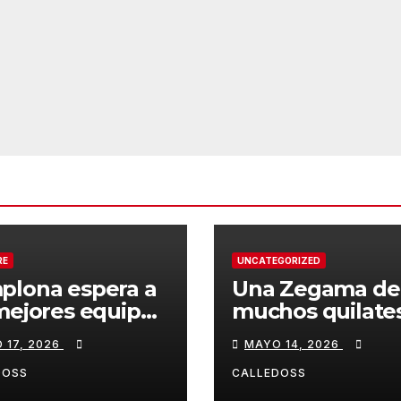
RE
UNCATEGORIZED
plona espera a
Una Zegama de
mejores equipos
muchos quilate
a Liga Joma e
 17, 2026
MAYO 14, 2026
drola
DOSS
CALLEDOSS