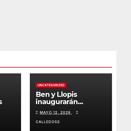
UNCATEGORIZED
Ben y Llopis
s
inaugurarán
temporada de
MAYO 12, 2026
Diamond
CALLEDOSS