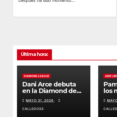
Después ha sido momento…
Última hora:
DIAMOND LEAGUE
AIRE LIB
Dani Arce debuta
Pam
en la Diamond de
los 
Rabat
de l
MAYO 31, 2026
MAYO
Iber
CALLEDOSS
CALLE