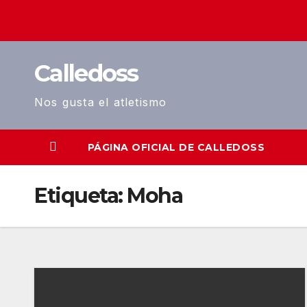
Saltar
al
contenido
Calledoss
Nos gusta el atletismo
PÁGINA OFICIAL DE CALLEDOSS
Etiqueta:
Moha