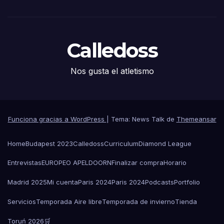
Calledoss
Nos gusta el atletismo
Funciona gracias a WordPress
|
Tema: News Talk de
Themeansar
Home
Budapest 2023
Calledoss
Curriculum
Diamond League
Entrevistas
EUROPEO APELDOORN
Finalizar compra
Horario
Madrid 2025
Mi cuenta
Paris 2024
Paris 2024
Podcasts
Portfolio
Servicios
Temporada Aire libre
Temporada de invierno
Tienda
Toruń 2026
🛒