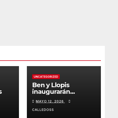
UNCATEGORIZED
Ben y Llopis
s
inaugurarán
temporada de
MAYO 12, 2026
Diamond
CALLEDOSS