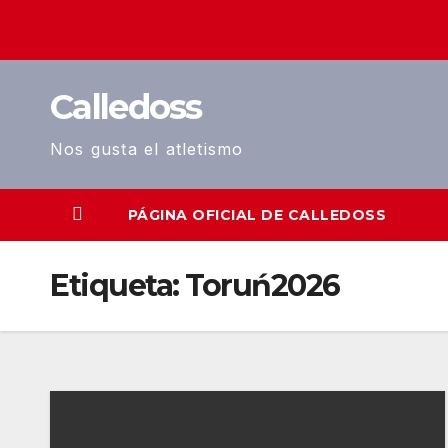
Saltar
al
contenido
Calledoss
Nos gusta el atletismo
PÁGINA OFICIAL DE CALLEDOSS
Etiqueta:
Toruń2026