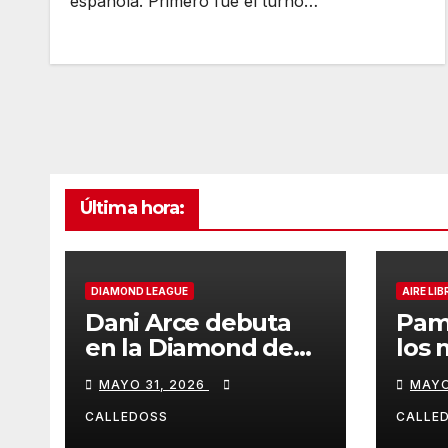
española. Primero fue el turno…
Última hora:
DIAMOND LEAGUE
AIRE LIB
Dani Arce debuta
Pam
en la Diamond de
los 
Rabat
de l
MAYO 31, 2026
MAYO
Iber
CALLEDOSS
CALLE