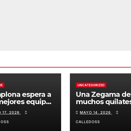
RE
UNCATEGORIZED
plona espera a
Una Zegama de
mejores equipos
muchos quilate
a Liga Joma e
 17, 2026
MAYO 14, 2026
drola
DOSS
CALLEDOSS