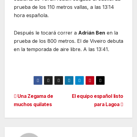
prueba de los 110 metros vallas, a las 13:14
hora española.
Después le tocará correr a
Adrián Ben
en la
prueba de los 800 metros. El de Viveiro debuta
en la temporada de aire libre. A las 13:41.
Navegación
Una Zegama de
El equipo español listo
muchos quilates
para Lagoa
de
entradas