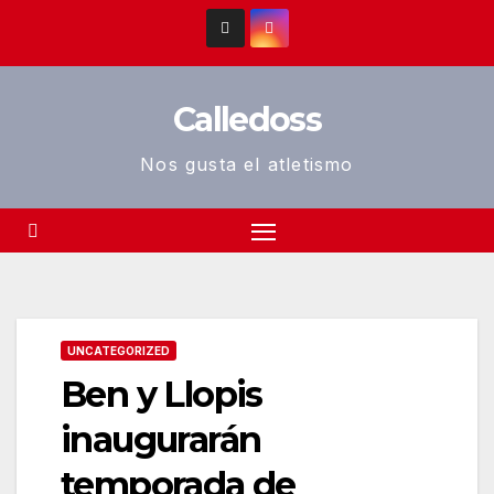
Saltar
al
contenido
Calledoss
Nos gusta el atletismo
UNCATEGORIZED
Ben y Llopis
inaugurarán
temporada de