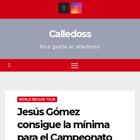
Saltar
al
contenido
Calledoss
Nos gusta el atletismo
WORLD INDOOR TOUR
Jesús Gómez
consigue la mínima
para el Campeonato