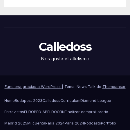
Calledoss
Nos gusta el atletismo
Funciona gracias a WordPress
|
Tema: News Talk de
Themeansar
Home
Budapest 2023
Calledoss
Curriculum
Diamond League
Entrevistas
EUROPEO APELDOORN
Finalizar compra
Horario
Madrid 2025
Mi cuenta
Paris 2024
Paris 2024
Podcasts
Portfolio