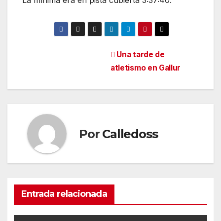
La mínima era en pista cubierta 3:37:40.
Navegación
Una tarde de
atletismo en Gallur
de
entradas
Por
Calledoss
Entrada relacionada