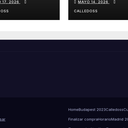
 17, 2026
MAYO 14, 2026
drola
DOSS
CALLEDOSS
Home
Budapest 2023
Calledoss
Cu
sar
Finalizar compra
Horario
Madrid 2