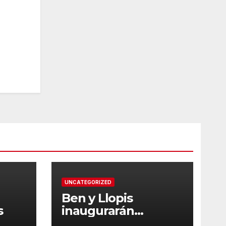
UNCATEGORIZED
Ben y Llopis
s
inaugurarán
temporada de