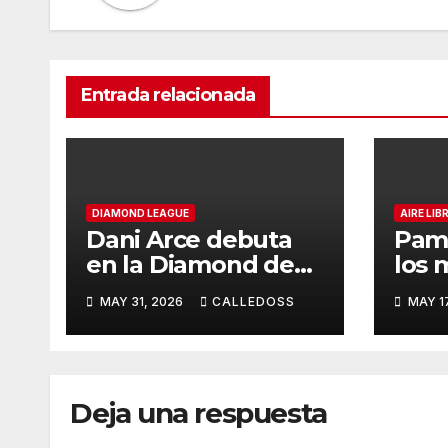
Entrada relacionada
DIAMOND LEAGUE
AIRE LIB
Dani Arce debuta
Pamp
en la Diamond de
los 
Rabat
de l
MAY 31, 2026
CALLEDOSS
MAY 1
Iber
Deja una respuesta