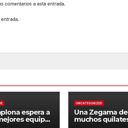
es comentarios a esta entrada.
 entrada.
RE
UNCATEGORIZED
plona espera a
Una Zegama de
mejores equipos
muchos quilate
a Liga Joma e