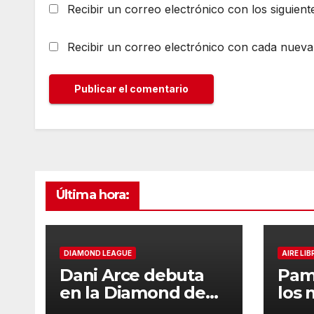
Recibir un correo electrónico con los siguient
Recibir un correo electrónico con cada nueva
Última hora:
DIAMOND LEAGUE
AIRE LIB
Dani Arce debuta
Pam
en la Diamond de
los 
Rabat
de l