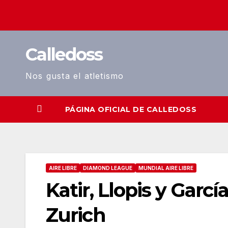
Saltar
al
contenido
Calledoss
Nos gusta el atletismo
PÁGINA OFICIAL DE CALLEDOSS
AIRE LIBRE
DIAMOND LEAGUE
MUNDIAL AIRE LIBRE
Katir, Llopis y Gar
Zurich