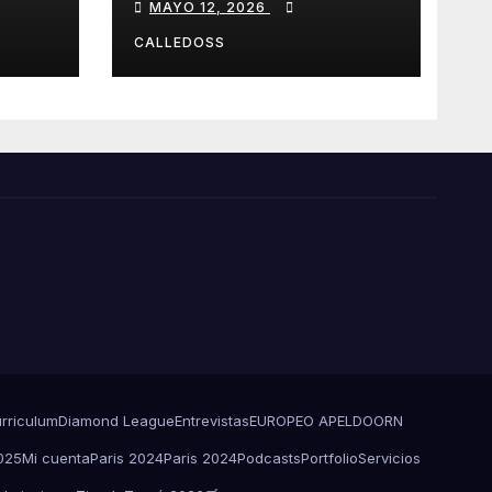
MAYO 12, 2026
Diamond
CALLEDOSS
rriculum
Diamond League
Entrevistas
EUROPEO APELDOORN
025
Mi cuenta
Paris 2024
Paris 2024
Podcasts
Portfolio
Servicios