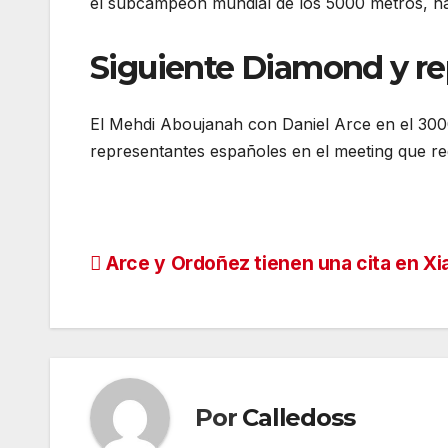
el subcampeón mundial de los 5000 metros, ha
Siguiente Diamond y re
El Mehdi Aboujanah con Daniel Arce en el 30
representantes españoles en el meeting que reg
Navegación
Arce y Ordoñez tienen una cita en X
de
entradas
Por
Calledoss