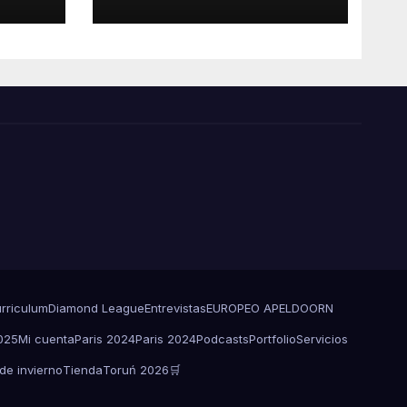
rriculum
Diamond League
Entrevistas
EUROPEO APELDOORN
025
Mi cuenta
Paris 2024
Paris 2024
Podcasts
Portfolio
Servicios
e invierno
Tienda
Toruń 2026
🛒