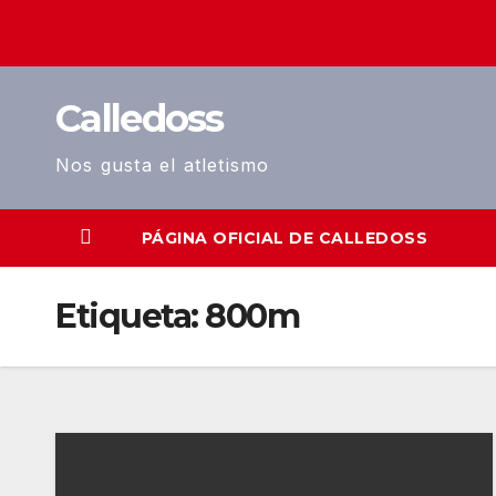
Saltar
al
contenido
Calledoss
Nos gusta el atletismo
PÁGINA OFICIAL DE CALLEDOSS
Etiqueta:
800m