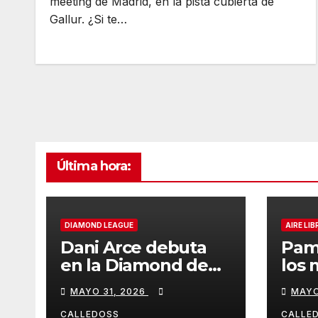
meeting de Madrid, en la pista cubierta de
Gallur. ¿Si te…
Última hora:
DIAMOND LEAGUE
AIRE LIB
Dani Arce debuta
Pam
en la Diamond de
los 
Rabat
de l
MAYO 31, 2026
MAYO
Iber
CALLEDOSS
CALLE