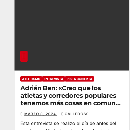
ATLETISMO
ENTREVISTA
PISTA CUBIERTA
Adrián Ben: «Creo que los
atletas y corredores populares
tenemos más cosas en comun
de lo que realmente hemos
MARZO 8, 2024
CALLEDOSS
compartido hasta ahora»
Esta entrevista se realizó el día de antes del