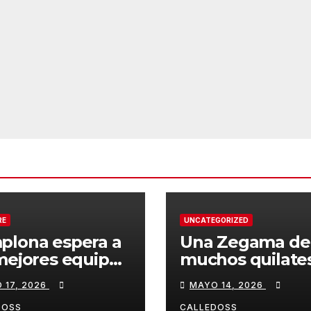
RE
UNCATEGORIZED
plona espera a
Una Zegama de
mejores equipos
muchos quilate
a Liga Joma e
 17, 2026
MAYO 14, 2026
drola
DOSS
CALLEDOSS