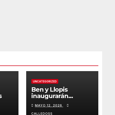
UNCATEGORIZED
Ben y Llopis
s
inaugurarán
temporada de
MAYO 12, 2026
Diamond
CALLEDOSS