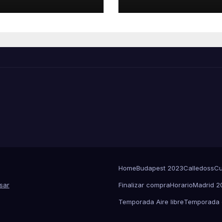
Home
Budapest 2023
Calledoss
Cu
sar
Finalizar compra
Horario
Madrid 2
Temporada Aire libre
Temporada d