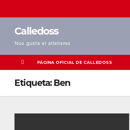
Saltar
al
contenido
Calledoss
Nos gusta el atletismo
PÁGINA OFICIAL DE CALLEDOSS
Etiqueta:
Ben