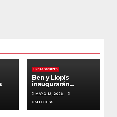
UNCATEGORIZED
Ben y Llopis
s
inaugurarán
temporada de
MAYO 12, 2026
Diamond
CALLEDOSS