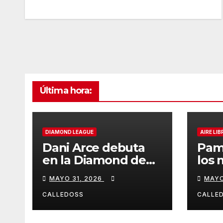
Última hora:
DIAMOND LEAGUE
AIRE LIB
Dani Arce debuta
Pam
en la Diamond de
los 
Rabat
de l
MAYO 31, 2026
MAYO
Iber
CALLEDOSS
CALLE