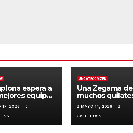
RE
UNCATEGORIZED
plona espera a
Una Zegama de
mejores equipos
muchos quilate
a Liga Joma e
 17, 2026
MAYO 14, 2026
drola
DOSS
CALLEDOSS