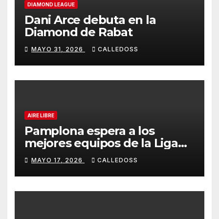
DIAMOND LEAGUE
Dani Arce debuta en la
Diamond de Rabat
MAYO 31, 2026
CALLEDOSS
AIRE LIBRE
Pamplona espera a los
mejores equipos de la Liga
Joma e Iberdrola
MAYO 17, 2026
CALLEDOSS