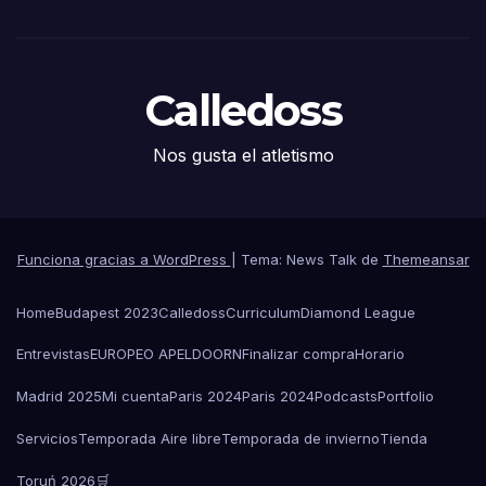
Calledoss
Nos gusta el atletismo
Funciona gracias a WordPress
|
Tema: News Talk de
Themeansar
Home
Budapest 2023
Calledoss
Curriculum
Diamond League
Entrevistas
EUROPEO APELDOORN
Finalizar compra
Horario
Madrid 2025
Mi cuenta
Paris 2024
Paris 2024
Podcasts
Portfolio
Servicios
Temporada Aire libre
Temporada de invierno
Tienda
Toruń 2026
🛒