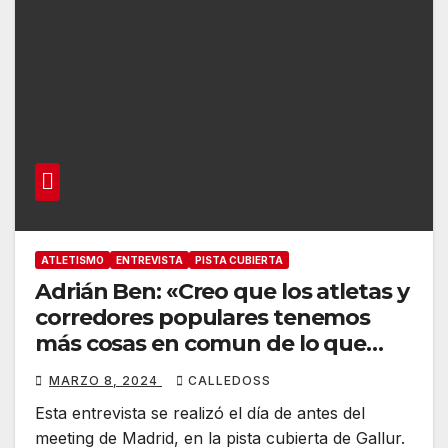
ATLETISMO
ENTREVISTA
PISTA CUBIERTA
Adrián Ben: «Creo que los atletas y
corredores populares tenemos
más cosas en comun de lo que
realmente hemos compartido
MARZO 8, 2024
CALLEDOSS
hasta ahora»
Esta entrevista se realizó el día de antes del
meeting de Madrid, en la pista cubierta de Gallur.