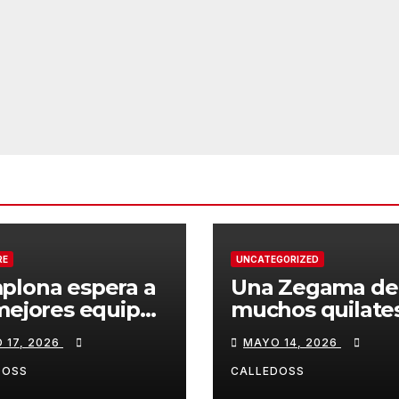
RE
UNCATEGORIZED
plona espera a
Una Zegama de
mejores equipos
muchos quilate
a Liga Joma e
 17, 2026
MAYO 14, 2026
drola
DOSS
CALLEDOSS