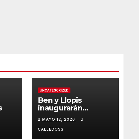
UNCATEGORIZED
Ben y Llopis
s
inaugurarán
temporada de
MAYO 12, 2026
Diamond
CALLEDOSS