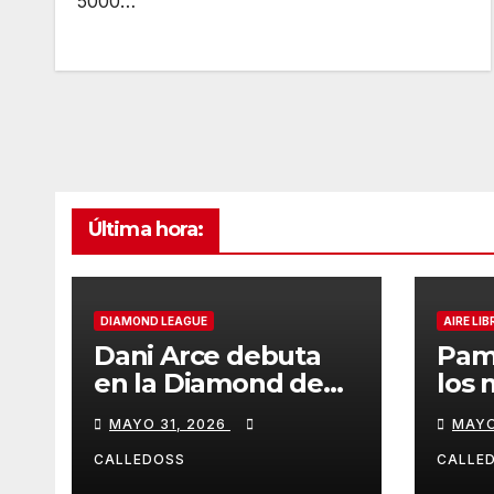
5000…
Última hora:
DIAMOND LEAGUE
AIRE LIB
Dani Arce debuta
Pam
en la Diamond de
los 
Rabat
de l
MAYO 31, 2026
MAYO
Iber
CALLEDOSS
CALLE