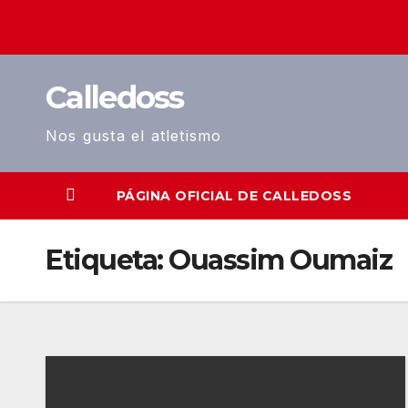
Saltar
al
contenido
Calledoss
Nos gusta el atletismo
PÁGINA OFICIAL DE CALLEDOSS
Etiqueta:
Ouassim Oumaiz