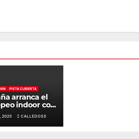
ORN
PISTA CUBIERTA
ña arranca el
peo indoor con
ro pases a
, 2025
CALLEDOSS
les y un récord
onal