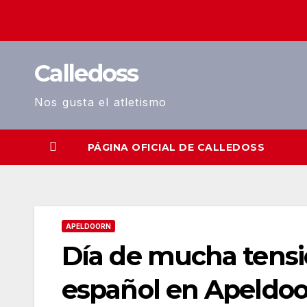
Saltar
al
contenido
Calledoss
Nos gusta el atletismo
PÁGINA OFICIAL DE CALLEDOSS
APELDOORN
Día de mucha tensió
español en Apeldo