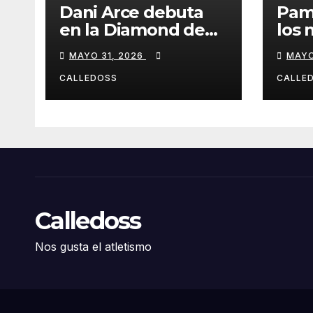
Dani Arce debuta
Pam
en la Diamond de
los 
Rabat
de l
MAYO 31, 2026
MAYO
Iber
CALLEDOSS
CALLE
Calledoss
Nos gusta el atletismo