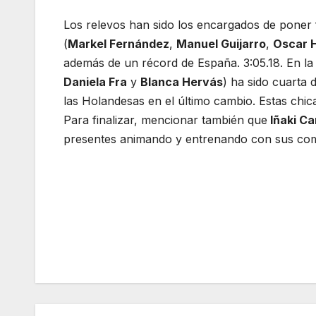
Los relevos han sido los encargados de poner f
(
Markel Fernández
,
Manuel Guijarro
,
Oscar H
además de un récord de España. 3:05.18. En la 
Daniela Fra
y
Blanca Hervás
) ha sido cuarta
las Holandesas en el último cambio. Estas chi
Para finalizar, mencionar también que
Iñaki Ca
presentes animando y entrenando con sus co
Navegación
de
entradas