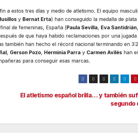
in a estos tres días y medio de atletismo. El equipo mascul
usillos
y
Bernat Erta
) han conseguido la medalla de plata
final de femeninas, España (
Paula Sevilla
,
Eva Santidrián
 después de que haya habido reclamaciones por una jugada
cas también han hecho el récord nacional terminando en 3:2
ñal
,
Gerson Pozo
,
Herminia Parra
y
Carmen Avilés
han e
mpañeras para conseguir esas marcas.
El atletismo español brilla… y también suf
segundo 