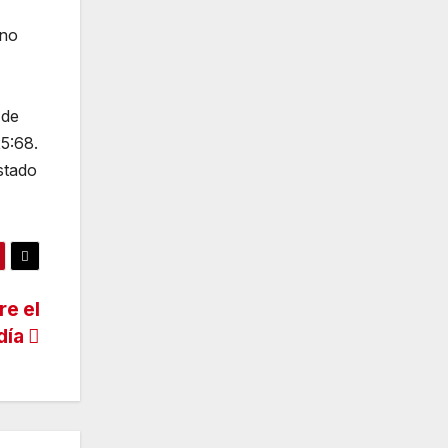
ino
,
 de
5:68.
stado
re el
día