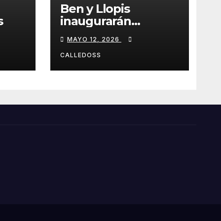
Ben y Llopis
s
inaugurarán
temporada de
MAYO 12, 2026
Diamond
CALLEDOSS