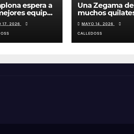
plona espera a
Una Zegama de
mejores equipos
muchos quilate
a Liga Joma e
 17, 2026
MAYO 14, 2026
drola
DOSS
CALLEDOSS