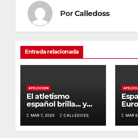
Por
Calledoss
Entrada relacionada
APELDOORN
APELDO
El atletismo
Espa
español brilla… y
Euro
también sufre el
cuat
MAR 7, 2025
CALLEDOSS
MAR 6
segundo día
fina
naci