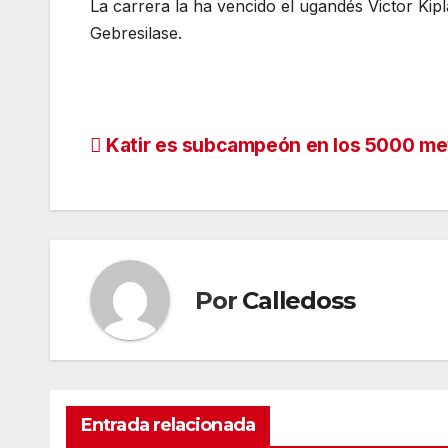
La carrera la ha vencido el ugandés Victor Kip
Gebresilase.
Navegación
Katir es subcampeón en los 5000 me
de
entradas
Por
Calledoss
Entrada relacionada