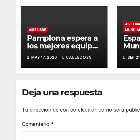
AIRE LIB
AIRE LIBRE
MUNDIAL 
Pamplona espera a
Espa
los mejores equipos
Mund
de la Liga Joma e
quin
MAY 17, 2026
CALLEDOSS
SEP 21
Iberdrola
rele
Deja una respuesta
Tu dirección de correo electrónico no será publi
Comentario
*