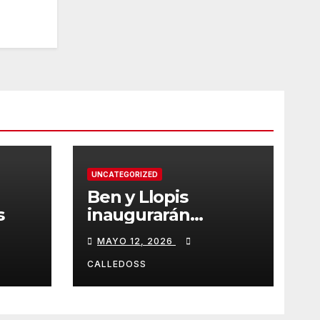
UNCATEGORIZED
Ben y Llopis
s
inaugurarán
temporada de
MAYO 12, 2026
Diamond
CALLEDOSS