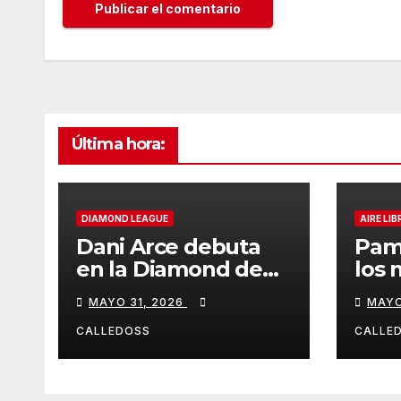
Última hora:
DIAMOND LEAGUE
AIRE LIB
Dani Arce debuta
Pam
en la Diamond de
los 
Rabat
de l
MAYO 31, 2026
MAYO
Iber
CALLEDOSS
CALLE