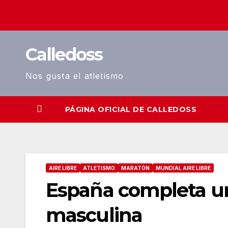
Saltar
al
contenido
Calledoss
Nos gusta el atletismo
PÁGINA OFICIAL DE CALLEDOSS
AIRE LIBRE
ATLETISMO
MARATÓN
MUNDIAL AIRE LIBRE
España completa u
masculina