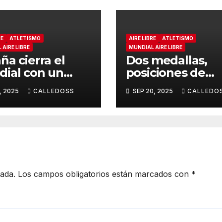
RE
ATLETISMO
AIRE LIBRE
ATLETISMO
AIRE LIBRE
MUNDIAL AIRE LIBRE
ña cierra el
Dos medallas,
ial con un
posiciones de
to puesto en
finalistas y más
, 2025
CALLEDOSS
SEP 20, 2025
CALLEDO
vos
emoción
cada.
Los campos obligatorios están marcados con
*