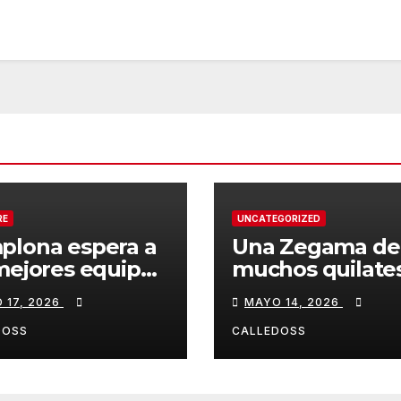
RE
UNCATEGORIZED
plona espera a
Una Zegama de
mejores equipos
muchos quilate
a Liga Joma e
 17, 2026
MAYO 14, 2026
drola
DOSS
CALLEDOSS