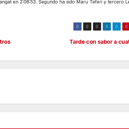
langat en 2:08:53. Segundo ha sido Maru Teferi y tercero L
tros
Tarde con sabor a cua