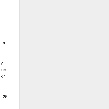
a en
 y
n un
kir
p 25.