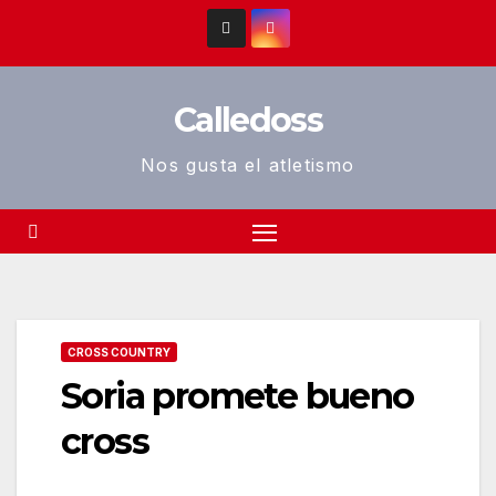
Saltar
al
contenido
Calledoss
Nos gusta el atletismo
CROSS COUNTRY
Soria promete bueno
cross