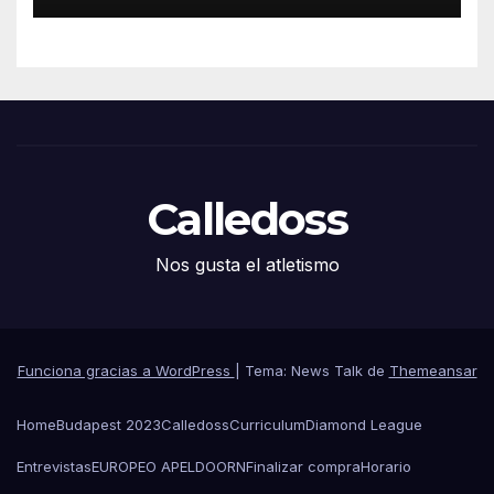
Calledoss
Nos gusta el atletismo
Funciona gracias a WordPress
|
Tema: News Talk de
Themeansar
Home
Budapest 2023
Calledoss
Curriculum
Diamond League
Entrevistas
EUROPEO APELDOORN
Finalizar compra
Horario