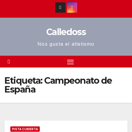
Saltar
al
contenido
Calledoss
Nos gusta el atletismo
Etiqueta:
Campeonato de
España
PISTA CUBIERTA