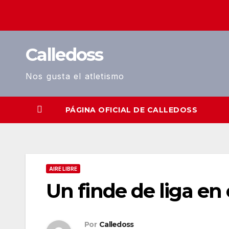
Saltar
al
contenido
Calledoss
Nos gusta el atletismo
PÁGINA OFICIAL DE CALLEDOSS
AIRE LIBRE
Un finde de liga en
Por
Calledoss