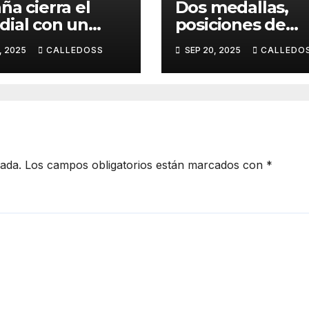
ña cierra el
Dos medallas,
ial con un
posiciones de
to puesto en
finalistas y más
, 2025
CALLEDOSS
SEP 20, 2025
CALLEDO
vos
emoción
cada.
Los campos obligatorios están marcados con
*