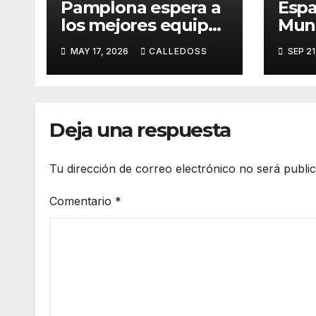
Pamplona espera a
Espa
los mejores equipos
Mund
de la Liga Joma e
quin
MAY 17, 2026
CALLEDOSS
SEP 21
Iberdrola
rele
Deja una respuesta
Tu dirección de correo electrónico no será publi
Comentario
*