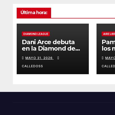
Última hora:
DIAMOND LEAGUE
AIRE LIB
Dani Arce debuta
Pam
en la Diamond de
los 
Rabat
de l
MAYO 31, 2026
MAYO
Iber
CALLEDOSS
CALLE