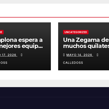
RE
UNCATEGORIZED
plona espera a
Una Zegama de
mejores equipos
muchos quilate
a Liga Joma e
 17, 2026
MAYO 14, 2026
drola
DOSS
CALLEDOSS