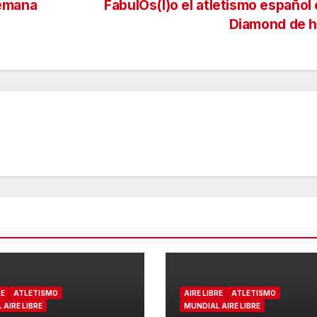
semana
FabulOs(l)o el atletismo español 
Diamond de 
RE
ATLETISMO
AIRE LIBRE
ATLETISMO
AIRE LIBRE
MUNDIAL AIRE LIBRE