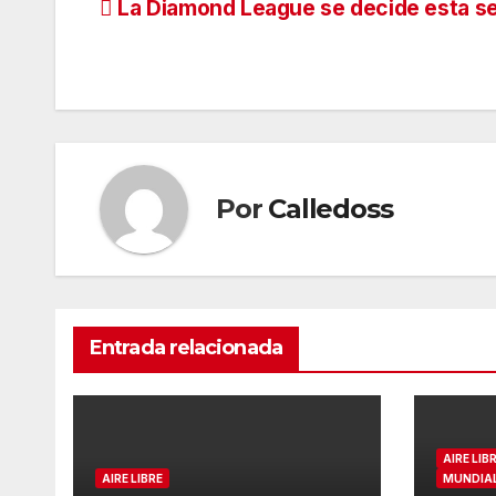
Navegación
La Diamond League se decide esta 
de
entradas
Por
Calledoss
Entrada relacionada
AIRE LIB
AIRE LIBRE
MUNDIAL 