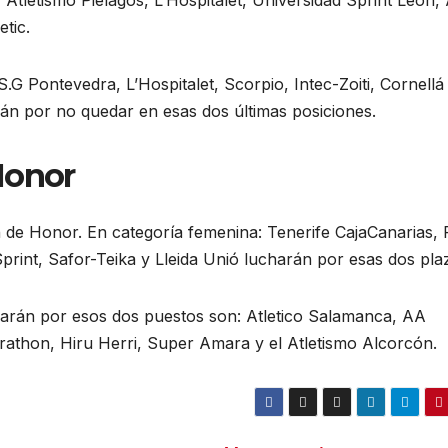
 Atletismo Pielagos, L’Hospitalet, Universidad Sprint León,
tic.
.G Pontevedra, L’Hospitalet, Scorpio, Intec-Zoiti, Cornellá
rán por no quedar en esas dos últimas posiciones.
Honor
 de Honor. En categoría femenina: Tenerife CajaCanarias, 
print, Safor-Teika y Lleida Unió lucharán por esas dos pla
harán por esos dos puestos son: Atletico Salamanca, AA
athon, Hiru Herri, Super Amara y el Atletismo Alcorcón.