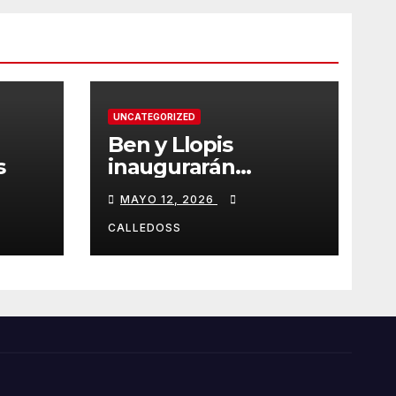
UNCATEGORIZED
Ben y Llopis
s
inaugurarán
temporada de
MAYO 12, 2026
Diamond
CALLEDOSS