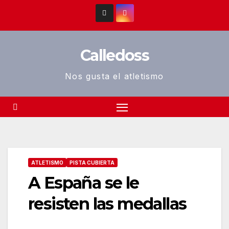
Saltar
al
contenido
Calledoss
Nos gusta el atletismo
ATLETISMO
PISTA CUBIERTA
A España se le
resisten las medallas