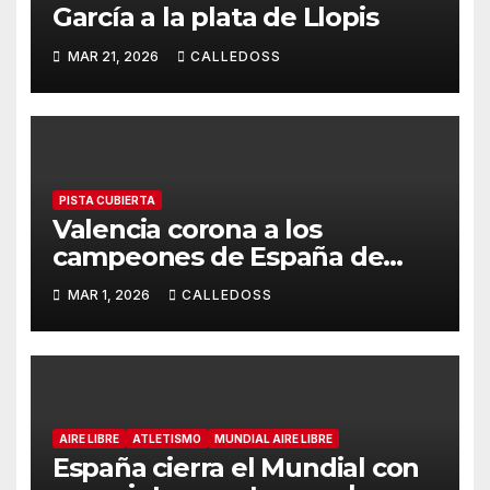
García a la plata de Llopis
MAR 21, 2026
CALLEDOSS
PISTA CUBIERTA
Valencia corona a los
campeones de España de
pista cubierta antes del
MAR 1, 2026
CALLEDOSS
Mundial de Toruń
AIRE LIBRE
ATLETISMO
MUNDIAL AIRE LIBRE
España cierra el Mundial con