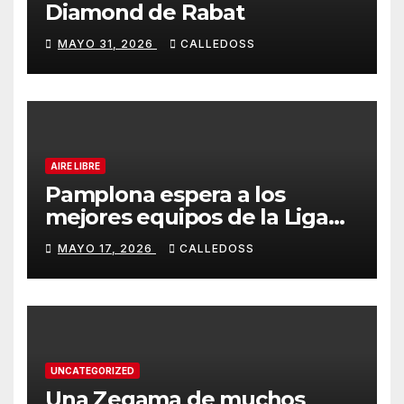
Diamond de Rabat
MAYO 31, 2026
CALLEDOSS
AIRE LIBRE
Pamplona espera a los
mejores equipos de la Liga
Joma e Iberdrola
MAYO 17, 2026
CALLEDOSS
UNCATEGORIZED
Una Zegama de muchos