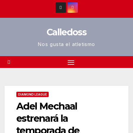
Saltar
al
contenido
Calledoss
Nos gusta el atletismo
DIAMOND LEAGUE
Adel Mechaal
estrenará la
temporada de