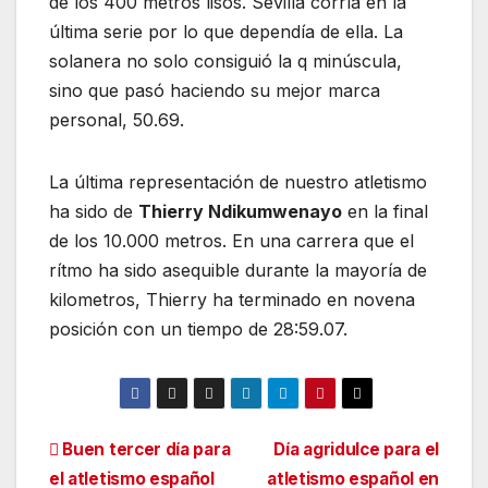
de los 400 metros lisos. Sevilla corría en la
última serie por lo que dependía de ella. La
solanera no solo consiguió la q minúscula,
sino que pasó haciendo su mejor marca
personal, 50.69.
La última representación de nuestro atletismo
ha sido de
Thierry Ndikumwenayo
en la final
de los 10.000 metros. En una carrera que el
rítmo ha sido asequible durante la mayoría de
kilometros, Thierry ha terminado en novena
posición con un tiempo de 28:59.07.
Navegación
Buen tercer día para
Día agridulce para el
el atletismo español
atletismo español en