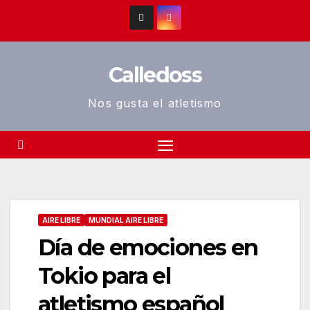
Saltar
al
contenido
Calledoss
Nos gusta el atletismo
AIRE LIBRE
MUNDIAL AIRE LIBRE
Día de emociones en
Tokio para el
atletismo español