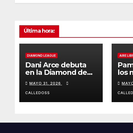
Última hora:
DIAMOND LEAGUE
AIRE LIB
Dani Arce debuta
Pam
en la Diamond de
los 
Rabat
de l
MAYO 31, 2026
MAYO
Iber
CALLEDOSS
CALLE