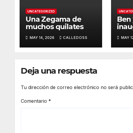
UNCATEGORIZED
UNCATE
Una Zegama de
Ben 
muchos quilates
inau
tem
MAY 14, 2026
CALLEDOSS
MAY 1
Dia
Deja una respuesta
Tu dirección de correo electrónico no será publi
Comentario
*