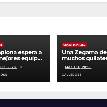
RE
UNCATEGORIZED
plona espera a
Una Zegama de
mejores equipos
muchos quilate
a Liga Joma e
 17, 2026
MAYO 14, 2026
drola
DOSS
CALLEDOSS