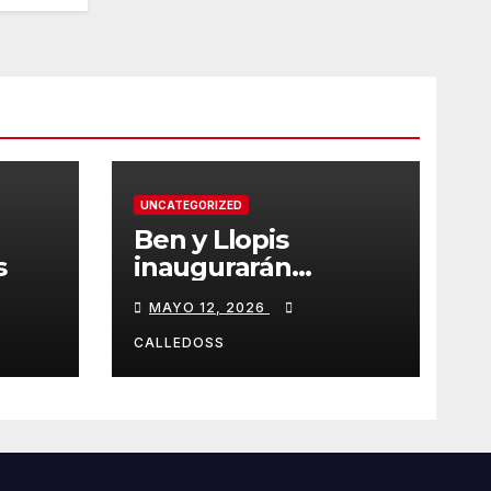
UNCATEGORIZED
Ben y Llopis
s
inaugurarán
temporada de
MAYO 12, 2026
Diamond
CALLEDOSS