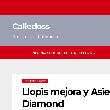
Saltar
al
contenido
Calledoss
Nos gusta el atletismo
PÁGINA OFICIAL DE CALLEDOSS
UNCATEGORIZED
Llopis mejora y Asie
Diamond