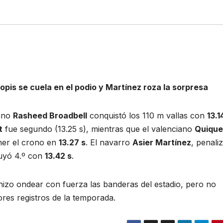
lopis se cuela en el podio y Martínez roza la sorpresa
cano
Rasheed Broadbell
conquistó los 110 m vallas con
13.1
t
fue segundo (13.25 s), mientras que el valenciano
Quique
ener el crono en
13.27 s
. El navarro
Asier Martínez
, penali
cluyó 4.º con
13.42 s
.
 hizo ondear con fuerza las banderas del estadio, pero no
ores registros de la temporada.