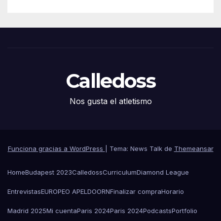
Calledoss
Nos gusta el atletismo
Funciona gracias a WordPress
|
Tema: News Talk de
Themeansar
Home
Budapest 2023
Calledoss
Curriculum
Diamond League
Entrevistas
EUROPEO APELDOORN
Finalizar compra
Horario
Madrid 2025
Mi cuenta
Paris 2024
Paris 2024
Podcasts
Portfolio