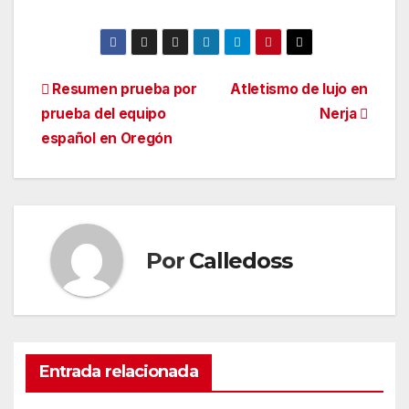
Navegación
Resumen prueba por
Atletismo de lujo en
prueba del equipo
Nerja
de
español en Oregón
entradas
Por
Calledoss
Entrada relacionada