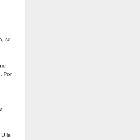
o, se
ónd
. Por
e
 Ulía