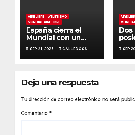
AIRE LIBRE
ATLETISMO
AIRE LIB
MUNDIAL AIRE LIBRE
MUNDIAL 
España cierra el
Dos 
Mundial con un
posi
quinto puesto en
fina
SEP 21, 2025
CALLEDOSS
SEP 2
relevos
emo
Deja una respuesta
Tu dirección de correo electrónico no será publi
Comentario
*