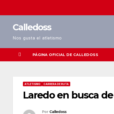
Saltar
al
contenido
Calledoss
Nos gusta el atletismo
PÁGINA OFICIAL DE CALLEDOSS
ATLETISMO
CARRERA DE RUTA
Laredo en busca de
Por
Calledoss