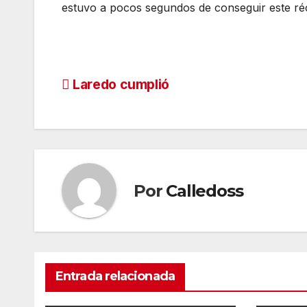
estuvo a pocos segundos de conseguir este réc
Navegación
Laredo cumplió
de
entradas
Por
Calledoss
Entrada relacionada