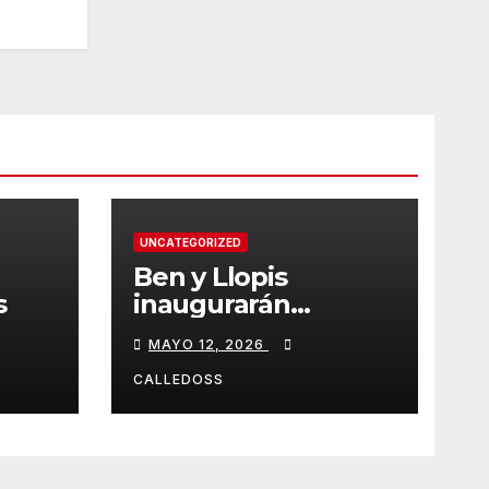
UNCATEGORIZED
Ben y Llopis
s
inaugurarán
temporada de
MAYO 12, 2026
Diamond
CALLEDOSS