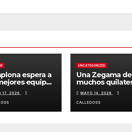
RE
UNCATEGORIZED
plona espera a
Una Zegama de
mejores equipos
muchos quilate
a Liga Joma e
 17, 2026
MAYO 14, 2026
drola
DOSS
CALLEDOSS