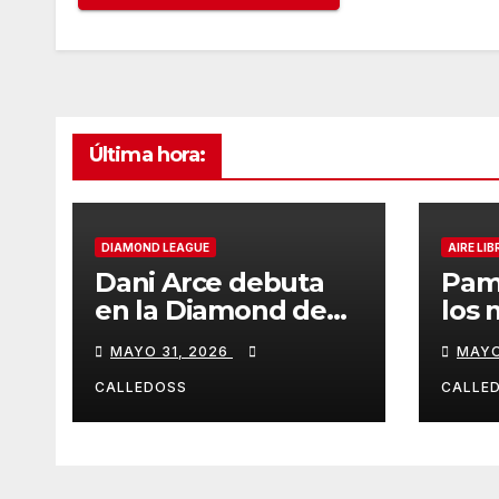
Última hora:
DIAMOND LEAGUE
AIRE LIB
Dani Arce debuta
Pam
en la Diamond de
los 
Rabat
de l
MAYO 31, 2026
MAYO
Iber
CALLEDOSS
CALLE