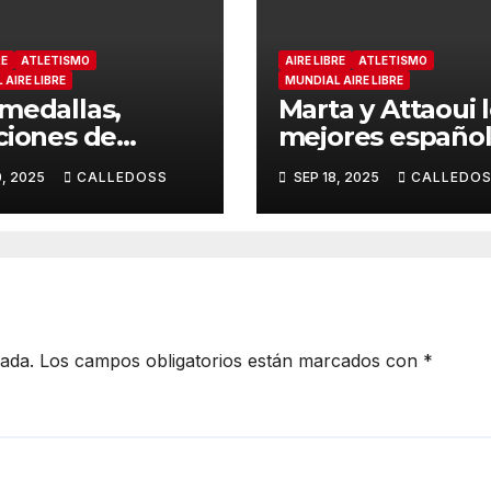
RE
ATLETISMO
AIRE LIBRE
ATLETISMO
AIRE LIBRE
MUNDIAL AIRE LIBRE
medallas,
Marta y Attaoui 
ciones de
mejores españo
listas y más
de la jornada
0, 2025
CALLEDOSS
SEP 18, 2025
CALLEDO
ción
cada.
Los campos obligatorios están marcados con
*